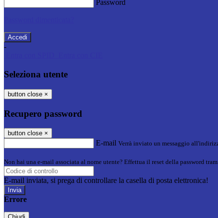
Password
Password dimenticata?
-
Entra con SPID
Entra con CIE
Seleziona utente
button close
×
Recupero password
button close
×
E-mail
Verrà inviato un messaggio all'indirizz
Non hai una e-mail associata al nome utente? Effettua il reset della password tram
E-mail inviata, si prega di controllare la casella di posta elettronica!
Errore
Chiudi