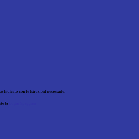
o indicato con le istruzioni necessarie.
ite la
Login Spaggiari