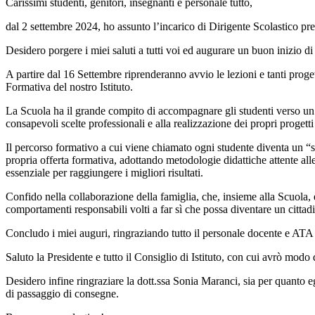
Carissimi studenti, genitori, insegnanti e personale tutto,
dal 2 settembre 2024, ho assunto l’incarico di Dirigente Scolastico pre
Desidero porgere i miei saluti a tutti voi ed augurare un buon inizio di
A partire dal 16 Settembre riprenderanno avvio le lezioni e tanti proge
Formativa del nostro Istituto.
La Scuola ha il grande compito di accompagnare gli studenti verso un pe
consapevoli scelte professionali e alla realizzazione dei propri progetti 
Il percorso formativo a cui viene chiamato ogni studente diventa un “s
propria offerta formativa, adottando metodologie didattiche attente all
essenziale per raggiungere i migliori risultati.
Confido nella collaborazione della famiglia, che, insieme alla Scuola, è
comportamenti responsabili volti a far sì che possa diventare un cittadin
Concludo i miei auguri, ringraziando tutto il personale docente e ATA 
Saluto la Presidente e tutto il Consiglio di Istituto, con cui avrò modo 
Desidero infine ringraziare la dott.ssa Sonia Maranci, sia per quanto eg
di passaggio di consegne.