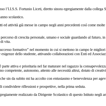
sso l’I.I.S.S. Fortunio Liceti, diretto sinora egregiamente dalla collega
 anno scolastico.
tti ed attività già messe in campo negli anni precedenti così come molte
rcorso di crescita personale, umano e sociale guardando al futuro, in te
di vita.
uccesso formativo” nel momento in cui si mettono in campo le migliori st
e esigenze dello studente, attivando collaborazioni con Enti ed Associazi
 parte attiva e prioritaria nel far maturare nel ragazzo la consapevolezz
o competente, autonomo, attento alle necessità altrui, dotato di creativit
che sin da subito mi ha accolto con entusiasmo e benevolenza per agevol
di condividere riflessioni e prospettive, nella prima seduta.
regiamente realizzato da Dirigente Scolastico di questo Istituto negli an