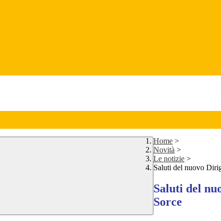
Home
>
Novità
>
Le notizie
>
Saluti del nuovo Diri
Saluti del nu
Sorce