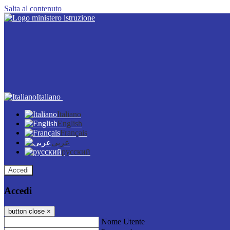
Salta al contenuto
Italiano
Italiano
English
Français
عربى
русский
Accedi
Accedi
button close
×
Nome Utente