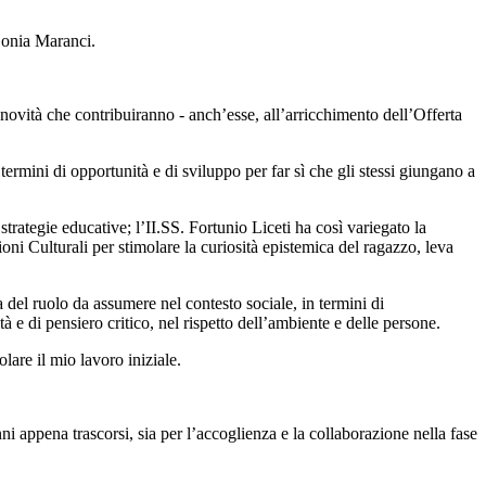
 Sonia Maranci.
 novità che contribuiranno - anch’esse, all’arricchimento dell’Offerta
rmini di opportunità e di sviluppo per far sì che gli stessi giungano a
rategie educative; l’II.SS. Fortunio Liceti ha così variegato la
oni Culturali per stimolare la curiosità epistemica del ragazzo, leva
a del ruolo da assumere nel contesto sociale, in termini di
à e di pensiero critico, nel rispetto dell’ambiente e delle persone.
are il mio lavoro iniziale.
ni appena trascorsi, sia per l’accoglienza e la collaborazione nella fase