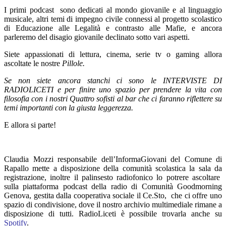
I primi podcast sono dedicati al mondo giovanile e al linguaggio
musicale, altri temi di impegno civile connessi al progetto scolastico
di Educazione alle Legalità e contrasto alle Mafie, e ancora
parleremo del disagio giovanile declinato sotto vari aspetti.
Siete appassionati di lettura, cinema, serie tv o gaming allora
ascoltate le nostre
Pillole.
Se non siete ancora stanchi ci sono le INTERVISTE DI
RADIOLICETI e per finire uno spazio per prendere la vita con
filosofia con i nostri Quattro sofisti al bar che ci faranno riflettere su
temi importanti con la giusta leggerezza.
E allora si parte!
C
laudia Mozzi responsabile dell’InformaGiovani del Comune di
Rapallo mette a disposizione della comunità scolastica la sala da
registrazione, inoltre il palinsesto radiofonico lo potrere ascoltare
sulla piattaforma podcast della radio di Comunità Goodmorning
Genova, gestita dalla cooperativa sociale il Ce.Sto, che ci offre uno
spazio di condivisione, dove il nostro archivio multimediale rimane a
disposizione di tutti. RadioLiceti è possibile trovarla anche su
Spotify
.