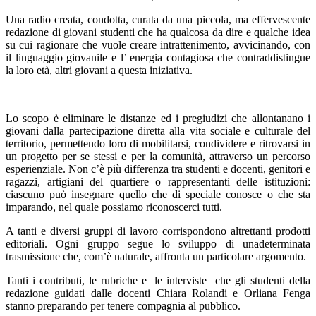
Una radio creata, condotta, curata da una piccola, ma effervescente
redazione di giovani studenti che ha qualcosa da dire e qualche idea
su cui ragionare che vuole creare intrattenimento, avvicinando, con
il linguaggio giovanile e l’ energia contagiosa che contraddistingue
la loro età, altri giovani a questa iniziativa.
Lo scopo è eliminare le distanze ed i pregiudizi che allontanano i
giovani dalla partecipazione diretta alla vita sociale e culturale del
territorio, permettendo loro di mobilitarsi, condividere e ritrovarsi in
un progetto per se stessi e per la comunità, attraverso un percorso
esperienziale. Non c’è più differenza tra studenti e docenti, genitori e
ragazzi, artigiani del quartiere o rappresentanti delle istituzioni:
ciascuno può insegnare quello che di speciale conosce o che sta
imparando, nel quale possiamo riconoscerci tutti.
A tanti e diversi gruppi di lavoro corrispondono altrettanti prodotti
editoriali. Ogni gruppo segue lo sviluppo di unadeterminata
trasmissione che, com’è naturale, affronta un particolare argomento.
Tanti i contributi, le rubriche e le interviste che gli studenti della
redazione guidati dalle docenti Chiara Rolandi e Orliana Fenga
stanno preparando per tenere compagnia al pubblico.