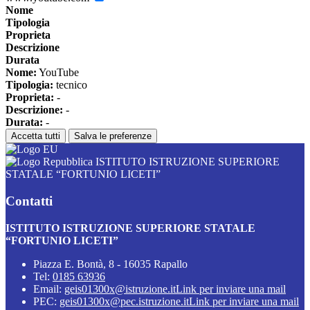
Nome
Tipologia
Proprieta
Descrizione
Durata
Nome:
YouTube
Tipologia:
tecnico
Proprieta:
-
Descrizione:
-
Durata:
-
Accetta tutti
Salva le preferenze
ISTITUTO ISTRUZIONE SUPERIORE
STATALE “FORTUNIO LICETI”
Contatti
ISTITUTO ISTRUZIONE SUPERIORE STATALE
“FORTUNIO LICETI”
Piazza E. Bontà, 8 - 16035 Rapallo
Tel:
0185 63936
Email:
geis01300x@istruzione.it
Link per inviare una mail
PEC:
geis01300x@pec.istruzione.it
Link per inviare una mail