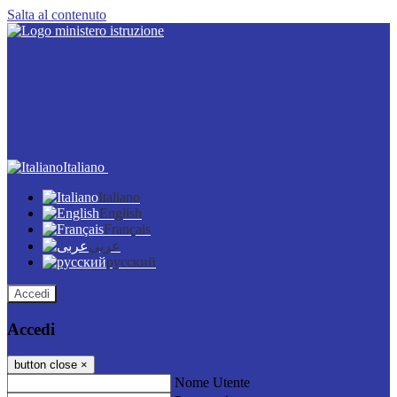
Salta al contenuto
Italiano
Italiano
English
Français
عربى
русский
Accedi
Accedi
button close
×
Nome Utente