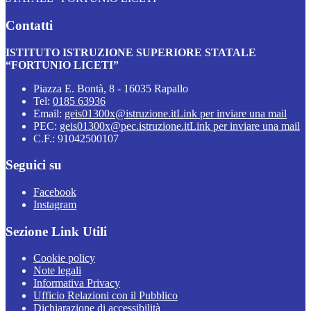
Contatti
ISTITUTO ISTRUZIONE SUPERIORE STATALE
“FORTUNIO LICETI”
Piazza E. Bontà, 8 - 16035 Rapallo
Tel:
0185 63936
Email:
geis01300x@istruzione.it
Link per inviare una mail
PEC:
geis01300x@pec.istruzione.it
Link per inviare una mail
C.F.: 91042500107
Seguici su
Facebook
Instagram
Sezione Link Utili
Cookie policy
Note legali
Informativa Privacy
Ufficio Relazioni con il Pubblico
Dichiarazione di accessibilità