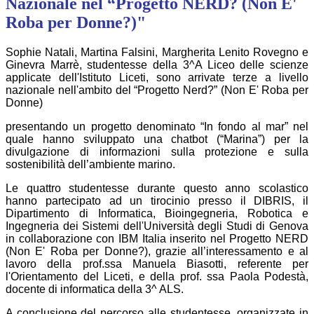
Nazionale nel “Progetto NERD? (Non E'
Roba per Donne?)"
Sophie Natali, Martina Falsini, Margherita Lenito Rovegno e
Ginevra Marrè, studentesse della 3^A Liceo delle scienze
applicate dell'Istituto Liceti, sono arrivate terze a livello
nazionale nell'ambito del “Progetto Nerd?” (Non E' Roba per
Donne)
presentando un progetto denominato “In fondo al mar” nel
quale hanno sviluppato una chatbot (“Marina”) per la
divulgazione di informazioni sulla protezione e sulla
sostenibilità dell’ambiente marino.
Le quattro studentesse durante questo anno scolastico
hanno partecipato ad un tirocinio presso il DIBRIS, il
Dipartimento di Informatica, Bioingegneria, Robotica e
Ingegneria dei Sistemi dell'Università degli Studi di Genova
in collaborazione con IBM Italia inserito nel Progetto NERD
(Non E' Roba per Donne?), grazie all’interessamento e al
lavoro della prof.ssa Manuela Biasotti, referente per
l'Orientamento del Liceti, e della prof. ssa Paola Podestà,
docente di informatica della 3^ ALS.
A conclusione del percorso alle studentesse, organizzate in