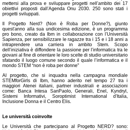
mettersi alla prova e sviluppare progetti nell'ambito dei 17
obiettivi proposti dall'Agenda Onu 2030. 250 sono stati i
progetti sviluppati.
Il Progetto Nerd? (Non è Roba per Donne?), giunto
quest'anno alla sua undicesima edizione, è un programma
pro bono, creato da Ibm in collaborazione con l'Università
Sapienza, per sensibilizzare le ragazze tra i 15 e i 18 anni a
intraprendere una carriera in ambito Stem. Scopo
dell'iniziativa è diffondere la passione per l'informatica tra le
giovani al fine di orientare le loro scelte di studio universitario
sfatando il luogo comune secondo il quale l’informatica e il
mondo STEM “non è roba per donne”
Al progetto, che si inquadra nella campagna mondiale
STEMforGirls di Ibm, hanno aderito nel tempo 27 tra i
maggiori Atenei italiani, partner industriali e associazioni
come: Banca Intesa SanPaolo, Generali, Enel, Kyndryl,
Sistemi Informativi, Soroptimist International d'Italia,
Inclusione Donna e il Centro Elis.
Le università coinvolte
Le Università che partecipano al Progetto NERD? sono: