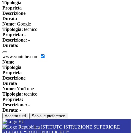
Tipologia
Proprieta
Descrizione
Durata
Nome:
Google
Tipologia:
tecnico
Proprieta:
-
Descrizione:
-
Durata:
-
www.youtube.com
Nome
Tipologia
Proprieta
Descrizione
Durata
Nome:
YouTube
Tipologia:
tecnico
Proprieta:
-
Descrizione:
-
Durata:
-
Accetta tutti
Salva le preferenze
ISTITUTO ISTRUZIONE SUPERIORE
STATALE “FORTUNIO LICETI”