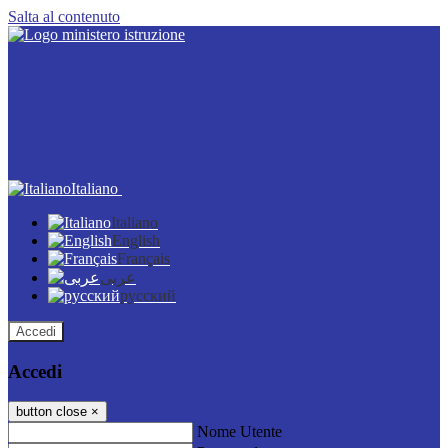
Salta al contenuto
Italiano
Italiano
English
Français
عربى
русский
Accedi
Accedi
button close
×
Nome Utente