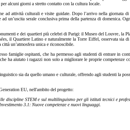
er alcuni giorni a stretto contatto con la cultura locale.
ne ad attività culturali e visite guidate. Dopo l’arrivo nella giornata di
 ad un’uscita serale conclusiva prima della partenza di domenica. Ogni g
umenti e dei quartieri più celebri di Parigi: il
Museo del Louvre
, la
Pl
sées
, il
Quartiere Latino
e naturalmente la
Torre Eiffel
, osservata sia d
a città un’atmosfera unica e riconoscibile.
resso famiglie ospitanti, che ha permesso agli studenti di entrare in con
ale che ha aiutato i ragazzi non solo a migliorare le proprie competenze 
inguistico sia da quello umano e culturale, offrendo agli studenti la poss
 Generation EU, nell'ambito del progetto:
discipline STEM e sul multilinguismo per gli istituti tecnici e profess
Investimento 3.1: Nuove competenze e nuovi linguaggi.