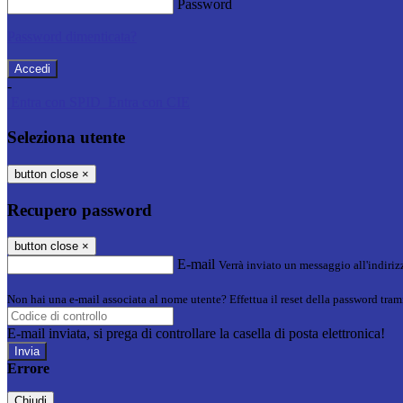
Password
Password dimenticata?
-
Entra con SPID
Entra con CIE
Seleziona utente
button close
×
Recupero password
button close
×
E-mail
Verrà inviato un messaggio all'indirizz
Non hai una e-mail associata al nome utente? Effettua il reset della password tram
E-mail inviata, si prega di controllare la casella di posta elettronica!
Errore
Chiudi