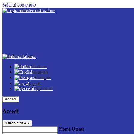
Salta al contenuto
Italiano
Italiano
English
Français
عربى
русский
Accedi
Accedi
button close
×
Nome Utente