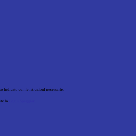
o indicato con le istruzioni necessarie.
ite la
Login Spaggiari