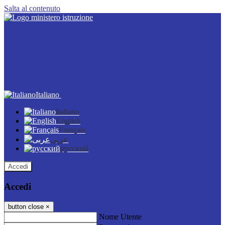
Salta al contenuto
Italiano
Italiano
English
Français
عربى
русский
Accedi
Accedi
button close
×
Nome Utente