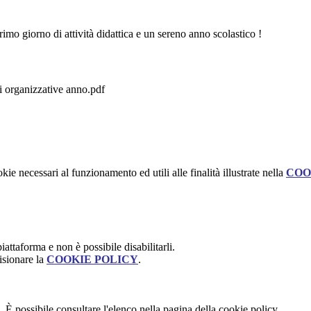
imo giorno di attività didattica e un sereno anno scolastico !
ni organizzative anno.pdf
kie necessari al funzionamento ed utili alle finalità illustrate nella
COO
attaforma e non è possibile disabilitarli.
isionare la
COOKIE POLICY
.
 È possibile consultare l'elenco nella pagina della cookie policy.