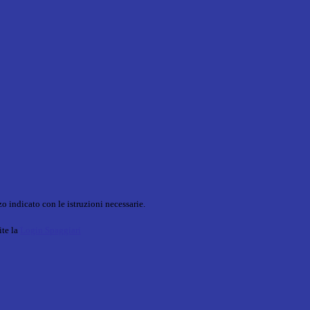
o indicato con le istruzioni necessarie.
ite la
Login Spaggiari