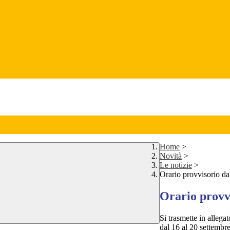
Home
>
Novità
>
Le notizie
>
Orario provvisorio da
Orario provvi
Si trasmette in allegat
dal 16 al 20 settembr