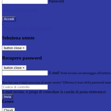
Password
Password dimenticata?
-
Entra con SPID
Entra con CIE
Seleziona utente
button close
×
Recupero password
button close
×
E-mail
Verrà inviato un messaggio all'indirizz
Non hai una e-mail associata al nome utente? Effettua il reset della password tram
E-mail inviata, si prega di controllare la casella di posta elettronica!
Errore
Chiudi