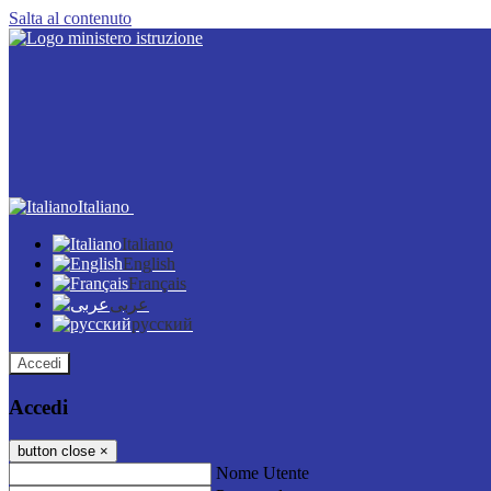
Salta al contenuto
Italiano
Italiano
English
Français
عربى
русский
Accedi
Accedi
button close
×
Nome Utente