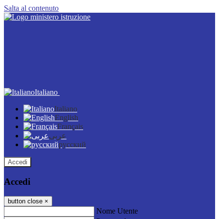
Salta al contenuto
Italiano
Italiano
English
Français
عربى
русский
Accedi
Accedi
button close
×
Nome Utente