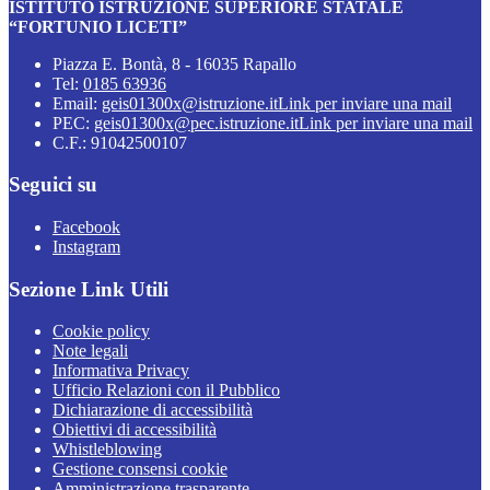
ISTITUTO ISTRUZIONE SUPERIORE STATALE
“FORTUNIO LICETI”
Piazza E. Bontà, 8 - 16035 Rapallo
Tel:
0185 63936
Email:
geis01300x@istruzione.it
Link per inviare una mail
PEC:
geis01300x@pec.istruzione.it
Link per inviare una mail
C.F.: 91042500107
Seguici su
Facebook
Instagram
Sezione Link Utili
Cookie policy
Note legali
Informativa Privacy
Ufficio Relazioni con il Pubblico
Dichiarazione di accessibilità
Obiettivi di accessibilità
Whistleblowing
Gestione consensi cookie
Amministrazione trasparente