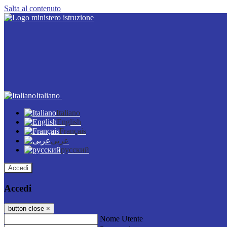
Salta al contenuto
Italiano
Italiano
English
Français
عربى
русский
Accedi
Accedi
button close
×
Nome Utente