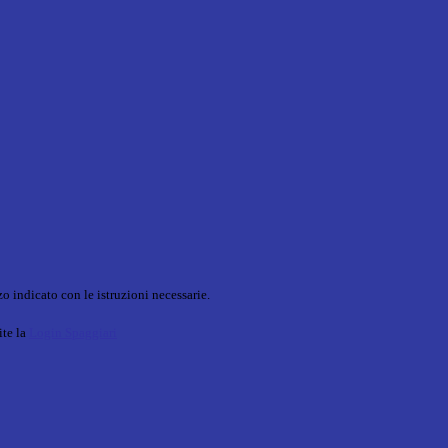
o indicato con le istruzioni necessarie.
ite la
Login Spaggiari