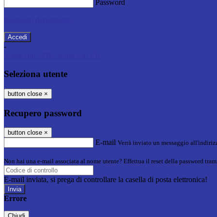
Password
Password dimenticata?
-
Entra con SPID
Entra con CIE
Seleziona utente
button close
×
Recupero password
button close
×
E-mail
Verrà inviato un messaggio all'indirizz
Non hai una e-mail associata al nome utente? Effettua il reset della password tram
E-mail inviata, si prega di controllare la casella di posta elettronica!
Errore
Chiudi