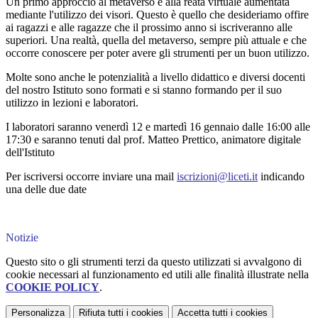
Un primo approccio al metaverso e alla reatà virtuale aumentata
mediante l'utilizzo dei visori. Questo è quello che desideriamo offire
ai ragazzi e alle ragazze che il prossimo anno si iscriveranno alle
superiori. Una realtà, quella del metaverso, sempre più attuale e che
occorre conoscere per poter avere gli strumenti per un buon utilizzo.
Molte sono anche le potenzialità a livello didattico e diversi docenti
del nostro Istituto sono formati e si stanno formando per il suo
utilizzo in lezioni e laboratori.
I laboratori saranno venerdì 12 e martedì 16 gennaio dalle 16:00 alle
17:30 e saranno tenuti dal prof. Matteo Prettico, animatore digitale
dell'Istituto
Per iscriversi occorre inviare una mail
iscrizioni@liceti.it
indicando
una delle due date
Notizie
Questo sito o gli strumenti terzi da questo utilizzati si avvalgono di
cookie necessari al funzionamento ed utili alle finalità illustrate nella
COOKIE POLICY
.
Personalizza
Rifiuta tutti
i cookies
Accetta tutti
i cookies