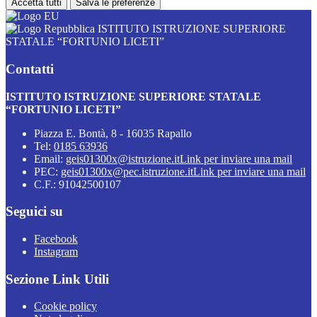
Accetta tutti
Salva le preferenze
ISTITUTO ISTRUZIONE SUPERIORE
STATALE “FORTUNIO LICETI”
Contatti
ISTITUTO ISTRUZIONE SUPERIORE STATALE
“FORTUNIO LICETI”
Piazza E. Bontà, 8 - 16035 Rapallo
Tel:
0185 63936
Email:
geis01300x@istruzione.it
Link per inviare una mail
PEC:
geis01300x@pec.istruzione.it
Link per inviare una mail
C.F.: 91042500107
Seguici su
Facebook
Instagram
Sezione Link Utili
Cookie policy