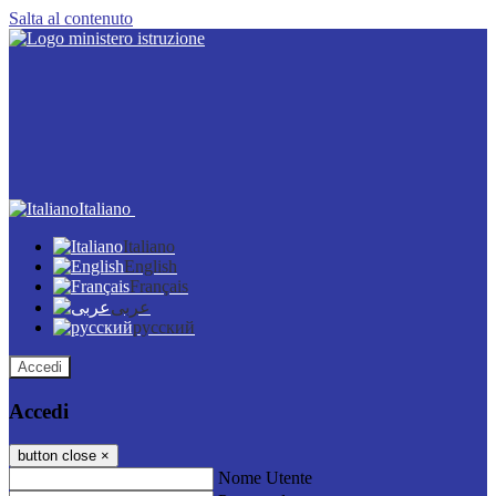
Salta al contenuto
Italiano
Italiano
English
Français
عربى
русский
Accedi
Accedi
button close
×
Nome Utente