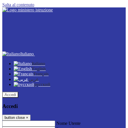
Salta al contenuto
Italiano
Italiano
English
Français
عربى
русский
Accedi
Accedi
button close
×
Nome Utente