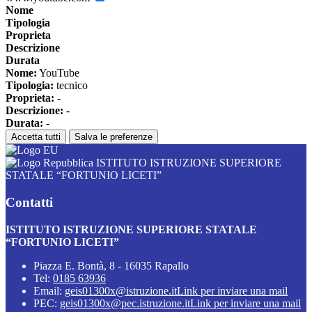
Nome
Tipologia
Proprieta
Descrizione
Durata
Nome:
YouTube
Tipologia:
tecnico
Proprieta:
-
Descrizione:
-
Durata:
-
Accetta tutti
Salva le preferenze
ISTITUTO ISTRUZIONE SUPERIORE
STATALE “FORTUNIO LICETI”
Contatti
ISTITUTO ISTRUZIONE SUPERIORE STATALE
“FORTUNIO LICETI”
Piazza E. Bontà, 8 - 16035 Rapallo
Tel:
0185 63936
Email:
geis01300x@istruzione.it
Link per inviare una mail
PEC:
geis01300x@pec.istruzione.it
Link per inviare una mail