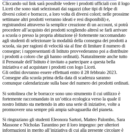
Cliccando sul link sarà possibile vedere i prodotti ufficiali con il logo
Liceti che sono stati selezionati dai ragazzi (due tipi di felpe di
diversi colori e borracce, a loro volta di diversi colori; nelle prossime
settimane altri prodotti verranno ideati e resi disponibili) e,
registrandosi attraverso la semplice creazione di un account, si potrà
procedere all’acquisto dei prodotti scegliendo altresì se farli arrivare
a scuola o presso la propria abitazione (è fortemente raccomandato
agli studenti di selezionare la modalità della consegna dei prodotti a
scuola, sia per ragioni di velocità sia al fine di limitare il numero di
consegne; i rappresentanti di Istituto provvederanno poi a distribuire
i prodotti a coloro che gli hanno ordinati). Naturalmente anche tutto
il Personale dell’Istituto è invitato a partecipare a questa bella
iniziativa e ad acquistare i prodotti con logo Liceti.
Gli ordini dovranno essere effettuati entro il 28 febbraio 2023.
Consegne alla scuola prima della data di scadenza saranno
comunque calendarizzate sulla base del numero dei prodotti ordinati.
Si sottolinea che le borracce sono uno strumento il cui utilizzo è
fortemente raccomandato in un’ottica ecologica verso la quale il
nostro Istituto sta mettendo in atto una serie di iniziative, volte a
promuovere una sempre più ampia salvaguardia del pianeta.
Si ringraziano gli studenti Eleonora Sartori, Matteo Palombo, Sara
Massone e Nicholas Tarantino per il loro impegno: per ulteriori
informazioni in merito all’iniziativa di cui alla presente circolare è