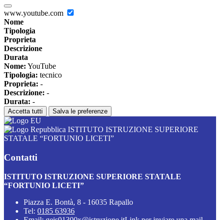
www.youtube.com
Nome
Tipologia
Proprieta
Descrizione
Durata
Nome:
YouTube
Tipologia:
tecnico
Proprieta:
-
Descrizione:
-
Durata:
-
Accetta tutti
Salva le preferenze
ISTITUTO ISTRUZIONE SUPERIORE
STATALE “FORTUNIO LICETI”
Contatti
ISTITUTO ISTRUZIONE SUPERIORE STATALE
“FORTUNIO LICETI”
Piazza E. Bontà, 8 - 16035 Rapallo
Tel:
0185 63936
Email:
geis01300x@istruzione.it
Link per inviare una mail