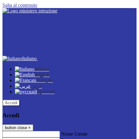
Salta al contenuto
Italiano
Italiano
English
Français
عربى
русский
Accedi
Accedi
button close
×
Nome Utente