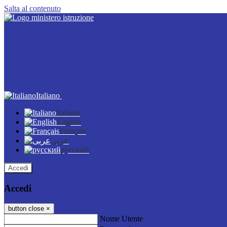
Salta al contenuto
Italiano
Italiano
English
Français
عربى
русский
Accedi
Accedi
button close
×
Nome Utente