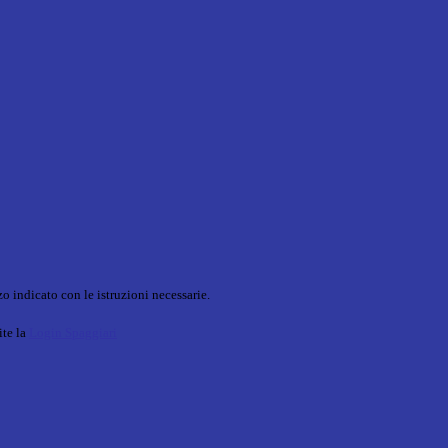
o indicato con le istruzioni necessarie.
ite la
Login Spaggiari