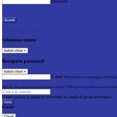
Password
Password dimenticata?
-
Entra con SPID
Entra con CIE
Seleziona utente
button close
×
Recupero password
button close
×
E-mail
Verrà inviato un messaggio all'indirizz
Non hai una e-mail associata al nome utente? Effettua il reset della password tram
E-mail inviata, si prega di controllare la casella di posta elettronica!
Errore
Chiudi