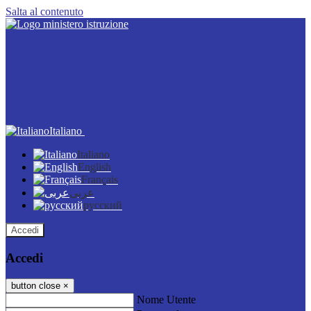
Salta al contenuto
Italiano
Italiano
English
Français
عربى
русский
Accedi
Accedi
button close
×
Nome Utente