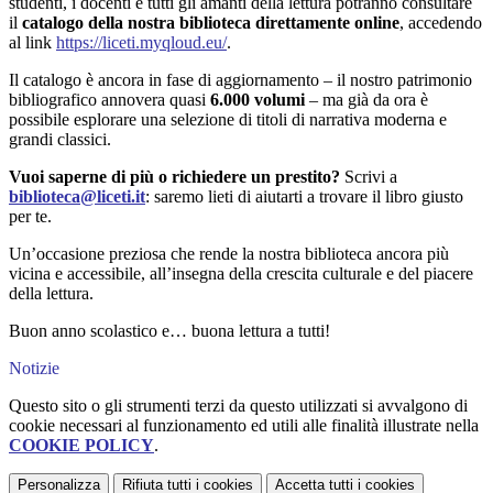
studenti, i docenti e tutti gli amanti della lettura potranno consultare
il
catalogo della nostra biblioteca direttamente online
, accedendo
al link
https://liceti.myqloud.eu/
.
Il catalogo è ancora in fase di aggiornamento – il nostro patrimonio
bibliografico annovera quasi
6.000 volumi
– ma già da ora è
possibile esplorare una selezione di titoli di narrativa moderna e
grandi classici.
Vuoi saperne di più o richiedere un prestito?
Scrivi a
biblioteca@liceti.it
: saremo lieti di aiutarti a trovare il libro giusto
per te.
Un’occasione preziosa che rende la nostra biblioteca ancora più
vicina e accessibile, all’insegna della crescita culturale e del piacere
della lettura.
Buon anno scolastico e… buona lettura a tutti!
Notizie
Questo sito o gli strumenti terzi da questo utilizzati si avvalgono di
cookie necessari al funzionamento ed utili alle finalità illustrate nella
COOKIE POLICY
.
Personalizza
Rifiuta tutti
i cookies
Accetta tutti
i cookies