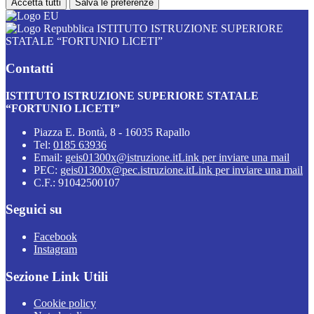
Accetta tutti
Salva le preferenze
ISTITUTO ISTRUZIONE SUPERIORE
STATALE “FORTUNIO LICETI”
Contatti
ISTITUTO ISTRUZIONE SUPERIORE STATALE
“FORTUNIO LICETI”
Piazza E. Bontà, 8 - 16035 Rapallo
Tel:
0185 63936
Email:
geis01300x@istruzione.it
Link per inviare una mail
PEC:
geis01300x@pec.istruzione.it
Link per inviare una mail
C.F.: 91042500107
Seguici su
Facebook
Instagram
Sezione Link Utili
Cookie policy