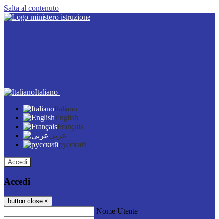
Salta al contenuto
Italiano
Italiano
English
Français
عربى
русский
Accedi
Accedi
button close
×
Nome Utente