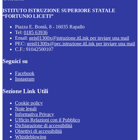
ISTITUTO ISTRUZIONE SUPERIORE STATALE
“FORTUNIO LICETI”
Piazza E. Bontà, 8 - 16035 Rapallo
Tel:
0185 63936
Email:
geis01300x@istruzione.it
Link per inviare una mail
PEC:
geis01300x@pec.istruzione.it
Link per inviare una mail
C.F.: 91042500107
Seguici su
Facebook
Instagram
Sezione Link Utili
Cookie policy
Note legali
Informativa Privacy
Ufficio Relazioni con il Pubblico
Dichiarazione di accessibilità
Obiettivi di accessibilità
Whistleblowing