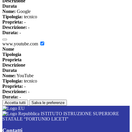
Descrizione
Durata
Nome:
Google
Tipologia:
tecnico
Proprieta:
-
Descrizione:
-
Durata:
-
www.youtube.com
Nome
Tipologia
Proprieta
Descrizione
Durata
Nome:
YouTube
Tipologia:
tecnico
Proprieta:
-
Descrizione:
-
Durata:
-
Accetta tutti
Salva le preferenze
ISTITUTO ISTRUZIONE SUPERIORE
STATALE “FORTUNIO LICETI”
Contatti