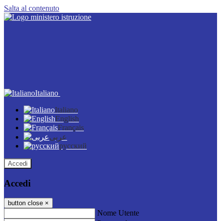
Salta al contenuto
Italiano
Italiano
English
Français
عربى
русский
Accedi
Accedi
button close
×
Nome Utente