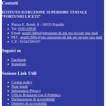
Contatti
ISTITUTO ISTRUZIONE SUPERIORE STATALE
“FORTUNIO LICETI”
Piazza E. Bontà, 8 - 16035 Rapallo
Tel:
0185 63936
Email:
geis01300x@istruzione.it
Link per inviare una mail
PEC:
geis01300x@pec.istruzione.it
Link per inviare una mail
C.F.: 91042500107
Seguici su
Facebook
Instagram
Sezione Link Utili
Cookie policy
Note legali
Informativa Privacy
Ufficio Relazioni con il Pubblico
Dichiarazione di accessibilità
Obiettivi di accessibilità