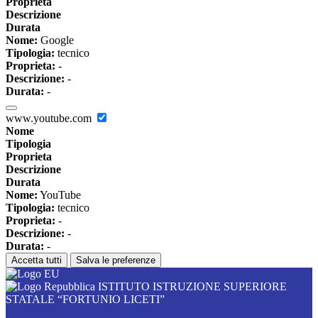
Proprieta
Descrizione
Durata
Nome:
Google
Tipologia:
tecnico
Proprieta:
-
Descrizione:
-
Durata:
-
www.youtube.com
Nome
Tipologia
Proprieta
Descrizione
Durata
Nome:
YouTube
Tipologia:
tecnico
Proprieta:
-
Descrizione:
-
Durata:
-
Accetta tutti
Salva le preferenze
ISTITUTO ISTRUZIONE SUPERIORE
STATALE “FORTUNIO LICETI”