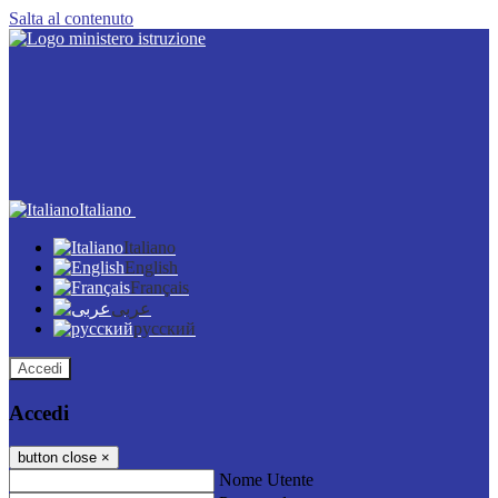
Salta al contenuto
Italiano
Italiano
English
Français
عربى
русский
Accedi
Accedi
button close
×
Nome Utente