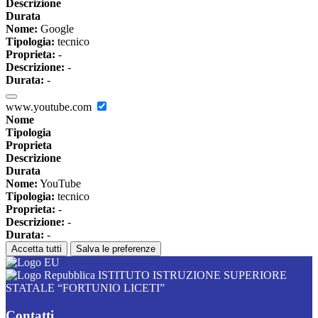
Descrizione
Durata
Nome:
Google
Tipologia:
tecnico
Proprieta:
-
Descrizione:
-
Durata:
-
www.youtube.com
Nome
Tipologia
Proprieta
Descrizione
Durata
Nome:
YouTube
Tipologia:
tecnico
Proprieta:
-
Descrizione:
-
Durata:
-
Accetta tutti
Salva le preferenze
ISTITUTO ISTRUZIONE SUPERIORE
STATALE “FORTUNIO LICETI”
Contatti