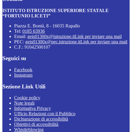
ISTITUTO ISTRUZIONE SUPERIORE STATALE
“FORTUNIO LICETI”
Piazza E. Bontà, 8 - 16035 Rapallo
Tel:
0185 63936
Email:
geis01300x@istruzione.it
Link per inviare una mail
PEC:
geis01300x@pec.istruzione.it
Link per inviare una mail
C.F.: 91042500107
Seguici su
Facebook
Instagram
Sezione Link Utili
Cookie policy
Note legali
Informativa Privacy
Ufficio Relazioni con il Pubblico
Dichiarazione di accessibilità
Obiettivi di accessibilità
Whistleblowing