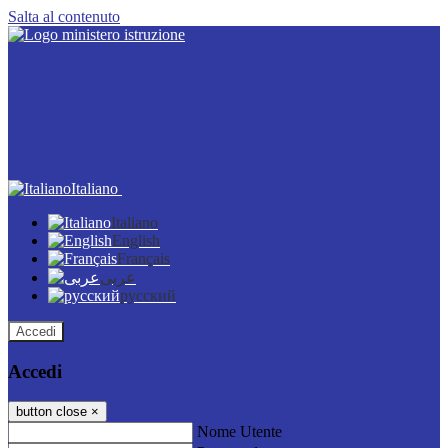
Salta al contenuto
Italiano
Italiano
English
Français
عربى
русский
Accedi
Accedi
button close
×
Nome Utente