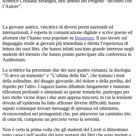
scrittrice Cristiana Serangeli, nell’ambito del Progetto “Incontro con
l’Autore”.
La giovane autrice, vincitrice di diversi premi nazionali ed
internazionali, è esperta in comunicazione digitale e scrive poesie ed
aforismi che l’hanno resa popolare su
Instagram
. Il suo lavoro sul
linguaggio rende ai giovani più immediata e diretta l’esperienza di
lettura dei suoi libri, che hanno infatti suscitato grande interesse negli
studenti del triennio che hanno potuto partecipare alla conferenza in
Auditorium.
La scrittrice ha presentato due dei suoi quattro romanzi, la duologia
"Ti devo un tramonto" e "L’ultima della fila", che trattano i temi
della solitudine, del disagio giovanile, del dolore e della perdita, del
rispetto per l'altro. I ragazzi hanno dibattuto lungamente e maturato
riflessioni profonde e stimolanti su queste tematiche, purtroppo per
loro molto vicine dopo i due anni appena trascorsi, in cui la tensione
dovuta all’epidemia ha fatto affiorare diverse difficoltà; hanno
saputo comunque trovare messaggi di speranza ed ottimismo,
riconoscendosi nei protagonisti che, pur attraverso un cammino irto
di ostacoli, compiono un percorso verso la serenità.
Non è certo la prima volta che gli studenti del Liceti si dimostrano
tanto capaci nell’analisi dei temi portanti dei libri che sono invitati a