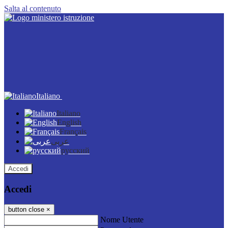
Salta al contenuto
Italiano
Italiano
English
Français
عربى
русский
Accedi
Accedi
button close
×
Nome Utente