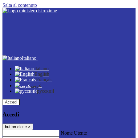
Salta al contenuto
Italiano
Italiano
English
Français
عربى
русский
Accedi
Accedi
button close
×
Nome Utente