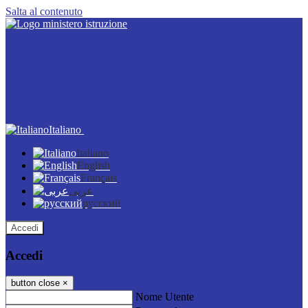
Salta al contenuto
Italiano
Italiano
English
Français
عربى
русский
Accedi
Accedi
button close
×
Nome Utente