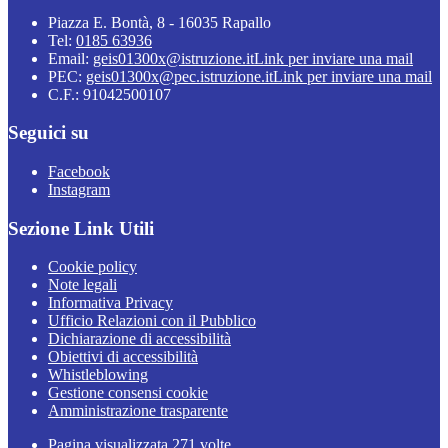
Piazza E. Bontà, 8 - 16035 Rapallo
Tel:
0185 63936
Email:
geis01300x@istruzione.it
Link per inviare una mail
PEC:
geis01300x@pec.istruzione.it
Link per inviare una mail
C.F.: 91042500107
Seguici su
Facebook
Instagram
Sezione Link Utili
Cookie policy
Note legali
Informativa Privacy
Ufficio Relazioni con il Pubblico
Dichiarazione di accessibilità
Obiettivi di accessibilità
Whistleblowing
Gestione consensi cookie
Amministrazione trasparente
Pagina visualizzata
271
volte