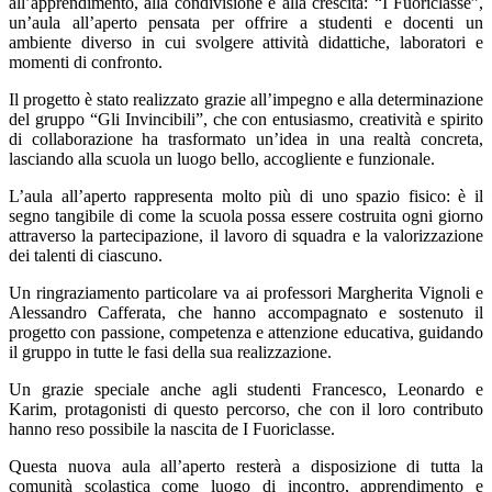
all’apprendimento, alla condivisione e alla crescita:
“I Fuoriclasse”
,
un’aula all’aperto pensata per offrire a studenti e docenti un
ambiente diverso in cui svolgere attività didattiche, laboratori e
momenti di confronto.
Il progetto è stato realizzato grazie all’impegno e alla determinazione
del gruppo
“Gli Invincibili”
, che con entusiasmo, creatività e spirito
di collaborazione ha trasformato un’idea in una realtà concreta,
lasciando alla scuola un luogo bello, accogliente e funzionale.
L’aula all’aperto rappresenta molto più di uno spazio fisico: è il
segno tangibile di come la scuola possa essere costruita ogni giorno
attraverso la partecipazione, il lavoro di squadra e la valorizzazione
dei talenti di ciascuno.
Un ringraziamento particolare va ai professori
Margherita Vignoli
e
Alessandro Cafferata
, che hanno accompagnato e sostenuto il
progetto con passione, competenza e attenzione educativa, guidando
il gruppo in tutte le fasi della sua realizzazione.
Un grazie speciale anche agli studenti
Francesco, Leonardo e
Karim
, protagonisti di questo percorso, che con il loro contributo
hanno reso possibile la nascita de
I Fuoriclasse
.
Questa nuova aula all’aperto resterà a disposizione di tutta la
comunità scolastica come luogo di incontro, apprendimento e