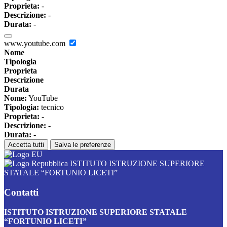
Proprieta:
-
Descrizione:
-
Durata:
-
www.youtube.com
Nome
Tipologia
Proprieta
Descrizione
Durata
Nome:
YouTube
Tipologia:
tecnico
Proprieta:
-
Descrizione:
-
Durata:
-
Accetta tutti
Salva le preferenze
ISTITUTO ISTRUZIONE SUPERIORE
STATALE “FORTUNIO LICETI”
Contatti
ISTITUTO ISTRUZIONE SUPERIORE STATALE
“FORTUNIO LICETI”