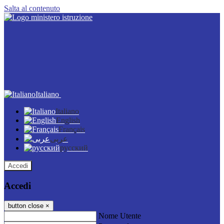
Salta al contenuto
Italiano
Italiano
English
Français
عربى
русский
Accedi
Accedi
button close
×
Nome Utente