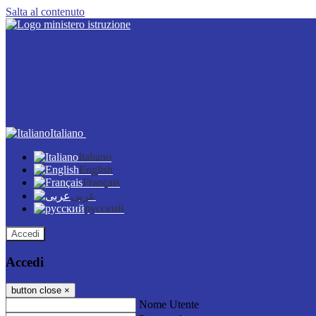
Salta al contenuto
Italiano
Italiano
English
Français
عربى
русский
Accedi
Accedi
button close
×
Nome Utente