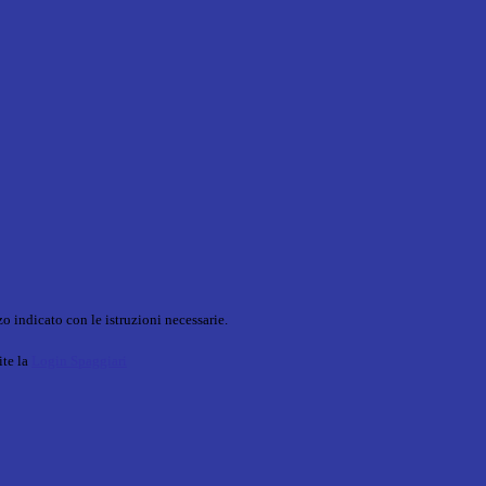
o indicato con le istruzioni necessarie.
ite la
Login Spaggiari