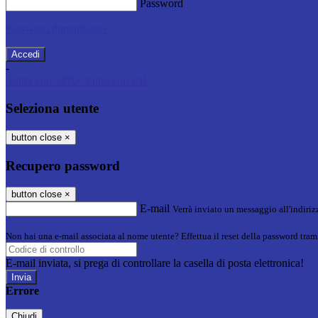
Password
Password dimenticata?
-
Entra con SPID
Entra con CIE
Seleziona utente
button close
×
Recupero password
button close
×
E-mail
Verrà inviato un messaggio all'indirizz
Non hai una e-mail associata al nome utente? Effettua il reset della password tram
E-mail inviata, si prega di controllare la casella di posta elettronica!
Errore
Chiudi