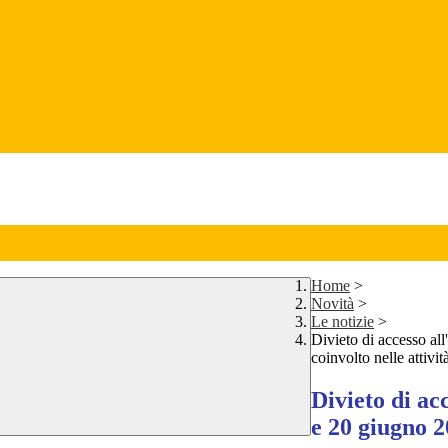
Home
>
Novità
>
Le notizie
>
Divieto di accesso all
coinvolto nelle attivi
Divieto di acc
e 20 giugno 20