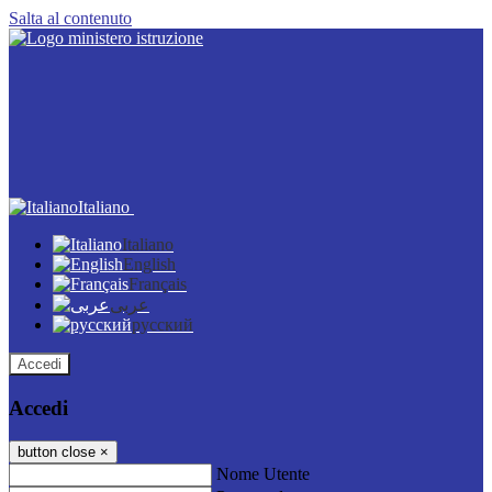
Salta al contenuto
Italiano
Italiano
English
Français
عربى
русский
Accedi
Accedi
button close
×
Nome Utente