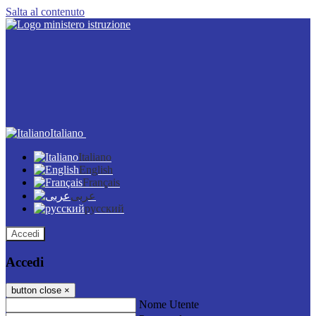
Salta al contenuto
Italiano
Italiano
English
Français
عربى
русский
Accedi
Accedi
button close
×
Nome Utente