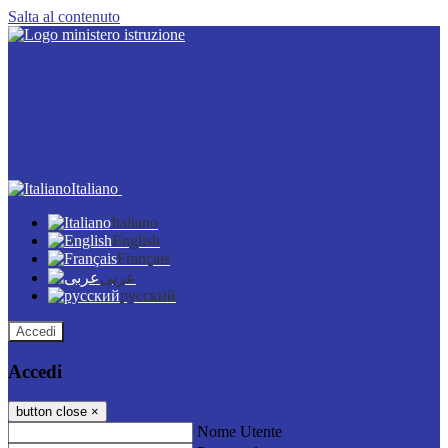
Salta al contenuto
Italiano
Italiano
English
Français
عربى
русский
Accedi
Accedi
button close
×
Nome Utente