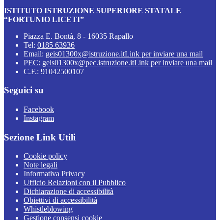
ISTITUTO ISTRUZIONE SUPERIORE STATALE
“FORTUNIO LICETI”
Piazza E. Bontà, 8 - 16035 Rapallo
Tel:
0185 63936
Email:
geis01300x@istruzione.it
Link per inviare una mail
PEC:
geis01300x@pec.istruzione.it
Link per inviare una mail
C.F.: 91042500107
Seguici su
Facebook
Instagram
Sezione Link Utili
Cookie policy
Note legali
Informativa Privacy
Ufficio Relazioni con il Pubblico
Dichiarazione di accessibilità
Obiettivi di accessibilità
Whistleblowing
Gestione consensi cookie