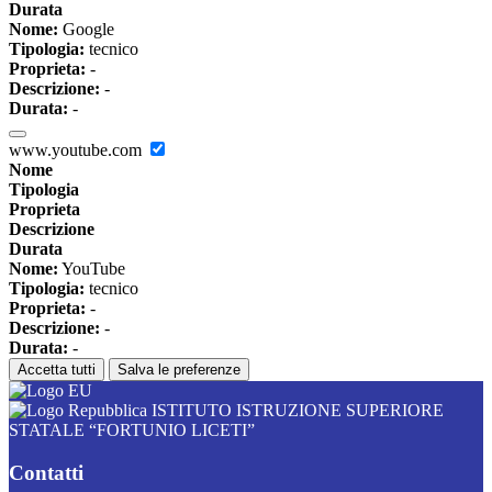
Durata
Nome:
Google
Tipologia:
tecnico
Proprieta:
-
Descrizione:
-
Durata:
-
www.youtube.com
Nome
Tipologia
Proprieta
Descrizione
Durata
Nome:
YouTube
Tipologia:
tecnico
Proprieta:
-
Descrizione:
-
Durata:
-
Accetta tutti
Salva le preferenze
ISTITUTO ISTRUZIONE SUPERIORE
STATALE “FORTUNIO LICETI”
Contatti