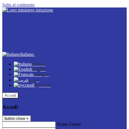
Salta al contenuto
Italiano
Italiano
English
Français
عربى
русский
Accedi
Accedi
button close
×
Nome Utente