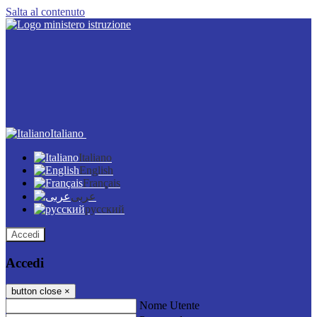
Salta al contenuto
Italiano
Italiano
English
Français
عربى
русский
Accedi
Accedi
button close
×
Nome Utente