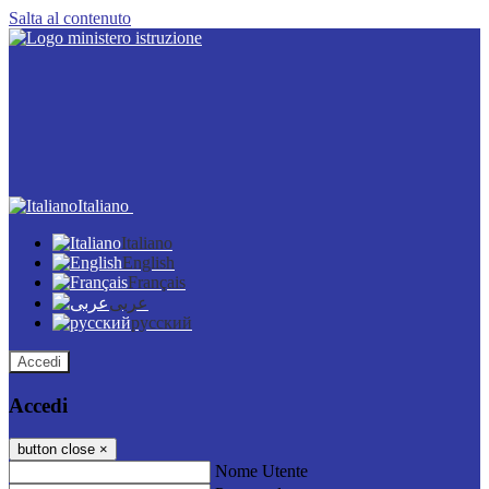
Salta al contenuto
Italiano
Italiano
English
Français
عربى
русский
Accedi
Accedi
button close
×
Nome Utente