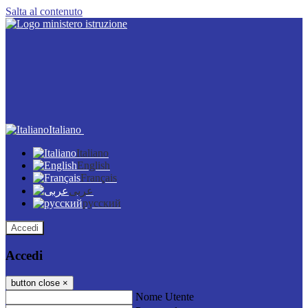
Salta al contenuto
Italiano
Italiano
English
Français
عربى
русский
Accedi
Accedi
button close
×
Nome Utente