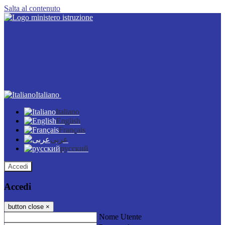
Salta al contenuto
Italiano
Italiano
English
Français
عربى
русский
Accedi
Accedi
button close
×
Nome Utente