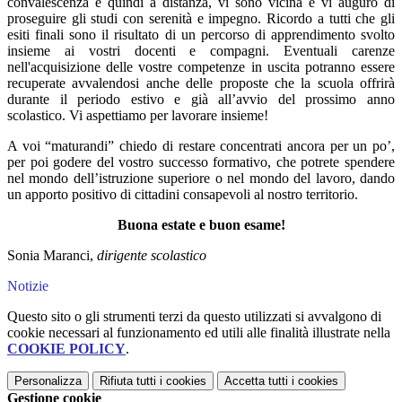
convalescenza e quindi a distanza, vi sono vicina e vi auguro di
proseguire gli studi con serenità e impegno. Ricordo a tutti che gli
esiti finali sono il risultato di un percorso di apprendimento svolto
insieme ai vostri docenti e compagni. Eventuali carenze
nell'acquisizione delle vostre competenze in uscita potranno essere
recuperate avvalendosi anche delle proposte che la scuola offrirà
durante il periodo estivo e già all’avvio del prossimo anno
scolastico. Vi aspettiamo per lavorare insieme!
A voi “maturandi” chiedo di restare concentrati ancora per un po’,
per poi godere del vostro successo formativo, che potrete spendere
nel mondo dell’istruzione superiore o nel mondo del lavoro, dando
un apporto positivo di cittadini consapevoli al nostro territorio.
Buona estate e buon esame!
Sonia Maranci,
dirigente scolastico
Notizie
Questo sito o gli strumenti terzi da questo utilizzati si avvalgono di
cookie necessari al funzionamento ed utili alle finalità illustrate nella
COOKIE POLICY
.
Personalizza
Rifiuta tutti
i cookies
Accetta tutti
i cookies
Gestione cookie