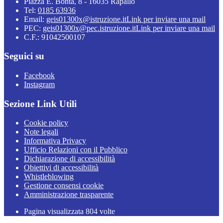
Piazza E. Bontà, 8 - 16035 Rapallo
Tel:
0185 63936
Email:
geis01300x@istruzione.it
Link per inviare una mail
PEC:
geis01300x@pec.istruzione.it
Link per inviare una mail
C.F.: 91042500107
Seguici su
Facebook
Instagram
Sezione Link Utili
Cookie policy
Note legali
Informativa Privacy
Ufficio Relazioni con il Pubblico
Dichiarazione di accessibilità
Obiettivi di accessibilità
Whistleblowing
Gestione consensi cookie
Amministrazione trasparente
Pagina visualizzata
804
volte