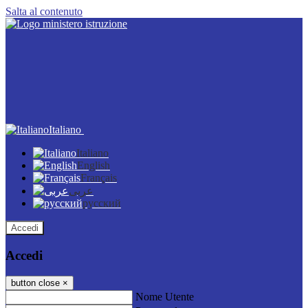
Salta al contenuto
Italiano
Italiano
English
Français
عربى
русский
Accedi
Accedi
button close
×
Nome Utente