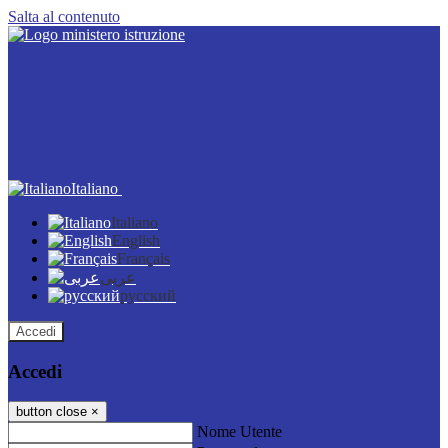
Salta al contenuto
Italiano
Italiano
English
Français
عربى
русский
Accedi
Accedi
button close
×
Nome Utente