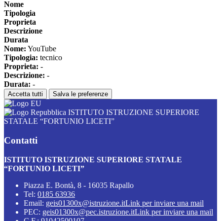
Nome
Tipologia
Proprieta
Descrizione
Durata
Nome:
YouTube
Tipologia:
tecnico
Proprieta:
-
Descrizione:
-
Durata:
-
Accetta tutti
Salva le preferenze
ISTITUTO ISTRUZIONE SUPERIORE
STATALE “FORTUNIO LICETI”
Contatti
ISTITUTO ISTRUZIONE SUPERIORE STATALE
“FORTUNIO LICETI”
Piazza E. Bontà, 8 - 16035 Rapallo
Tel:
0185 63936
Email:
geis01300x@istruzione.it
Link per inviare una mail
PEC:
geis01300x@pec.istruzione.it
Link per inviare una mail
C.F.: 91042500107