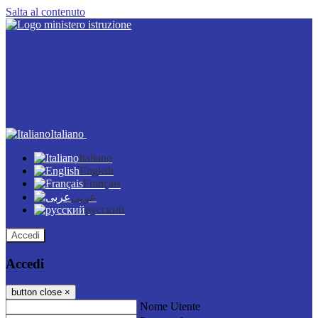
Salta al contenuto
Italiano
Italiano
English
Français
عربى
русский
Accedi
Accedi
button close
×
Nome Utente