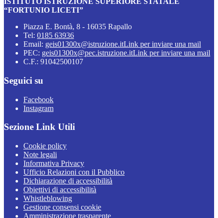
ISTITUTO ISTRUZIONE SUPERIORE STATALE
“FORTUNIO LICETI”
Piazza E. Bontà, 8 - 16035 Rapallo
Tel:
0185 63936
Email:
geis01300x@istruzione.it
Link per inviare una mail
PEC:
geis01300x@pec.istruzione.it
Link per inviare una mail
C.F.: 91042500107
Seguici su
Facebook
Instagram
Sezione Link Utili
Cookie policy
Note legali
Informativa Privacy
Ufficio Relazioni con il Pubblico
Dichiarazione di accessibilità
Obiettivi di accessibilità
Whistleblowing
Gestione consensi cookie
Amministrazione trasparente