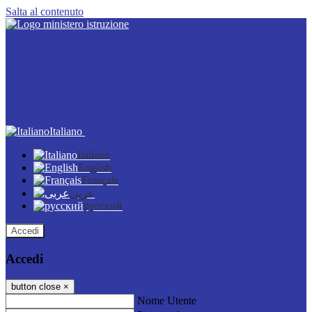
Salta al contenuto
Italiano
Italiano
English
Français
عربى
русский
Accedi
Accedi
button close
×
Nome Utente