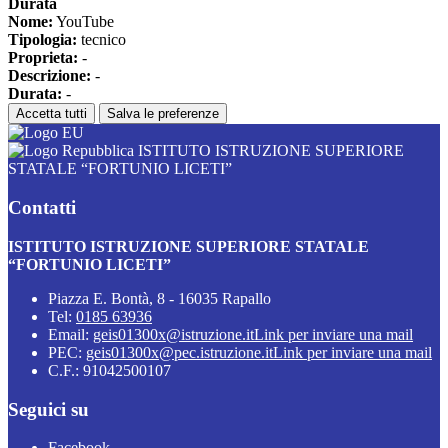
Durata
Nome:
YouTube
Tipologia:
tecnico
Proprieta:
-
Descrizione:
-
Durata:
-
Accetta tutti
Salva le preferenze
ISTITUTO ISTRUZIONE SUPERIORE
STATALE “FORTUNIO LICETI”
Contatti
ISTITUTO ISTRUZIONE SUPERIORE STATALE
“FORTUNIO LICETI”
Piazza E. Bontà, 8 - 16035 Rapallo
Tel:
0185 63936
Email:
geis01300x@istruzione.it
Link per inviare una mail
PEC:
geis01300x@pec.istruzione.it
Link per inviare una mail
C.F.: 91042500107
Seguici su
Facebook