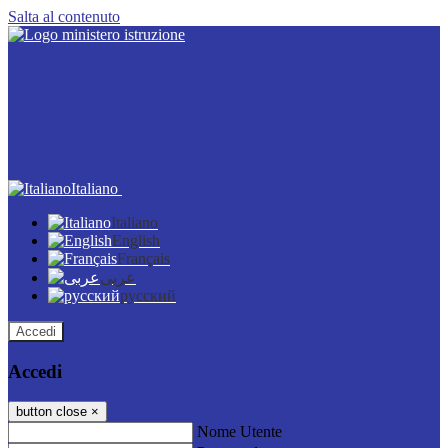
Salta al contenuto
Italiano
Italiano
English
Français
عربى
русский
Accedi
Accedi
button close
×
Nome Utente