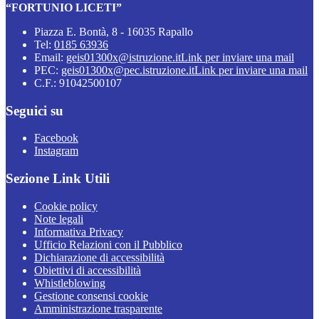
“FORTUNIO LICETI”
Piazza E. Bontà, 8 - 16035 Rapallo
Tel:
0185 63936
Email:
geis01300x@istruzione.it
Link per inviare una mail
PEC:
geis01300x@pec.istruzione.it
Link per inviare una mail
C.F.: 91042500107
Seguici su
Facebook
Instagram
Sezione Link Utili
Cookie policy
Note legali
Informativa Privacy
Ufficio Relazioni con il Pubblico
Dichiarazione di accessibilità
Obiettivi di accessibilità
Whistleblowing
Gestione consensi cookie
Amministrazione trasparente