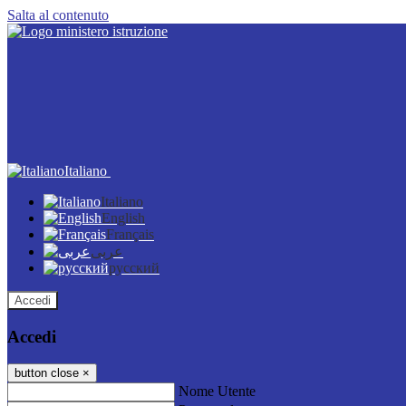
Salta al contenuto
Italiano
Italiano
English
Français
عربى
русский
Accedi
Accedi
button close
×
Nome Utente