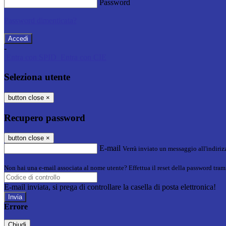
Password
Password dimenticata?
-
Entra con SPID
Entra con CIE
Seleziona utente
button close
×
Recupero password
button close
×
E-mail
Verrà inviato un messaggio all'indirizz
Non hai una e-mail associata al nome utente? Effettua il reset della password tram
E-mail inviata, si prega di controllare la casella di posta elettronica!
Errore
Chiudi