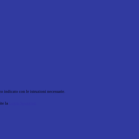
o indicato con le istruzioni necessarie.
ite la
Login Spaggiari