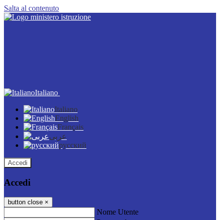
Salta al contenuto
Italiano
Italiano
English
Français
عربى
русский
Accedi
Accedi
button close
×
Nome Utente