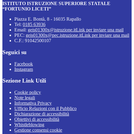
ISTITUTO ISTRUZIONE SUPERIORE STATALE
“FORTUNIO LICETI”
Piazza E. Bontà, 8 - 16035 Rapallo
Tel:
0185 63936
Email:
geis01300x@istruzione.it
Link per inviare una mail
PEC:
geis01300x@pec.istruzione.it
Link per inviare una mail
C.F.: 91042500107
Seguici su
Facebook
Instagram
Sezione Link Utili
Cookie policy
Note legali
Informativa Privacy
Ufficio Relazioni con il Pubblico
Dichiarazione di accessibilità
Obiettivi di accessibilità
Whistleblowing
Gestione consensi cookie