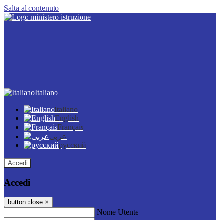
Salta al contenuto
Italiano
Italiano
English
Français
عربى
русский
Accedi
Accedi
button close
×
Nome Utente