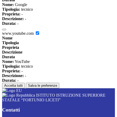
Nome:
Google
Tipologia:
tecnico
Proprieta:
-
Descrizione:
-
Durata:
-
www.youtube.com
Nome
Tipologia
Proprieta
Descrizione
Durata
Nome:
YouTube
Tipologia:
tecnico
Proprieta:
-
Descrizione:
-
Durata:
-
Accetta tutti
Salva le preferenze
ISTITUTO ISTRUZIONE SUPERIORE
STATALE “FORTUNIO LICETI”
Contatti