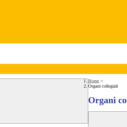
Home
>
Organi collegiali
Organi col