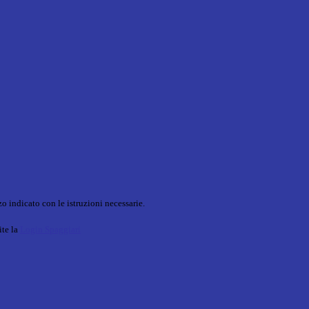
o indicato con le istruzioni necessarie.
ite la
Login Spaggiari