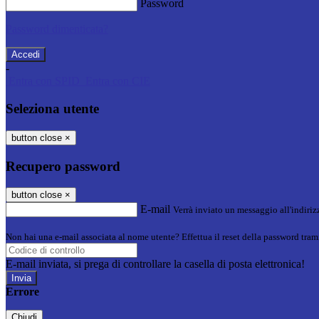
Password
Password dimenticata?
-
Entra con SPID
Entra con CIE
Seleziona utente
button close
×
Recupero password
button close
×
E-mail
Verrà inviato un messaggio all'indirizz
Non hai una e-mail associata al nome utente? Effettua il reset della password tram
E-mail inviata, si prega di controllare la casella di posta elettronica!
Errore
Chiudi