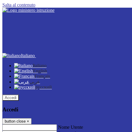
Salta al contenuto
Italiano
Italiano
English
Français
عربى
русский
Accedi
Accedi
button close
×
Nome Utente